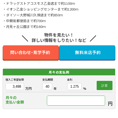
・ドラッグストアコスモス乙金店まで約1100ｍ
・イオン乙金ショッピングセンターまで約1200ｍ
・ダイソー大野城川久保店まで約850ｍ
・中簡易郵便局まで約700ｍ
・月見ヶ丘公園まで約160ｍ
物件を見たい！
詳しい情報をしりたい！など
月々の
支払例
借入ご希望金額
支払期間
金利
計算
万円
年
%
月々の
支払い金額
円