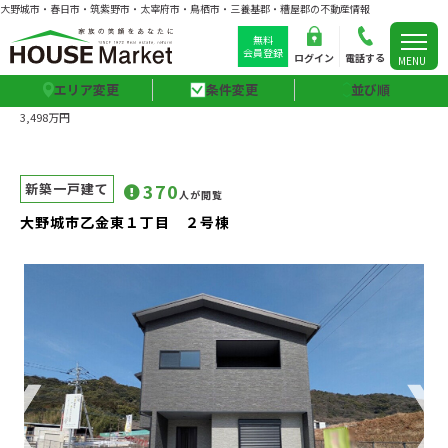
大野城市・春日市・筑紫野市・太宰府市・鳥栖市・三養基郡・糟屋郡の不動産情報
無料
会員登録
ログイン
電話する
MENU
エリア変更
条件変更
並び順
トップ
>>
ハウスマーケットの物件情報検索
>>
大野城市乙金東１丁目 ２号棟
3,498万円
370
新築一戸建て
人が閲覧
大野城市乙金東１丁目 ２号棟