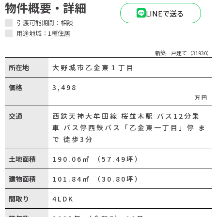
物件概要・詳細
LINEで送る
引渡可能期間：相談
用途地域：1種住居
新築一戸建て（31930）
所在地
大野城市乙金東１丁目
価格
3,498
万円
交通
西鉄天神大牟田線 桜並木駅 バス12分乗
車 バス停西鉄バス「乙金東一丁目」停 ま
で 徒歩3分
土地面積
190.06㎡ （57.49坪）
建物面積
101.84㎡ （30.80坪）
間取り
4LDK