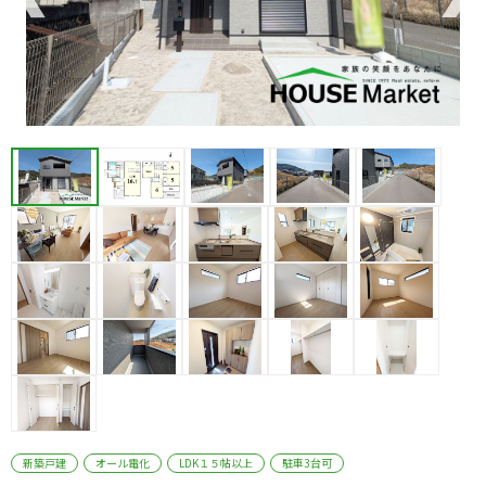
新築戸建
オール電化
LDK１５帖以上
駐車3台可