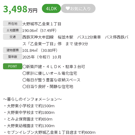
3,498
4LDK
お気に入り
万円
大野城市乙金東１丁目
所在地
190.06㎡（57.49坪）
土地面積
西鉄天神大牟田線 桜並木駅 バス12分乗車 バス停西鉄バ
交通
ス「乙金東一丁目」停 まで 徒歩3分
101.84㎡ （30.80坪）
建物面積
2025年（令和7）10 月
築年数
〇新築戸建・４ＬＤＫ・駐車３台可
POINT
〇家計に優しいオール電化住宅
〇毎日が整う豊富な収納スペース
〇日当り良好・閑静な住宅地
～暮らしのインフォメーション～
・大野東小学校まで約1500ｍ
・大野東中学校まで約1800ｍ
・とみよ保育園まで約650ｍ
・大野東幼稚園まで約1300ｍ
・セブンイレブン大野城乙金東１丁目店まで約600ｍ