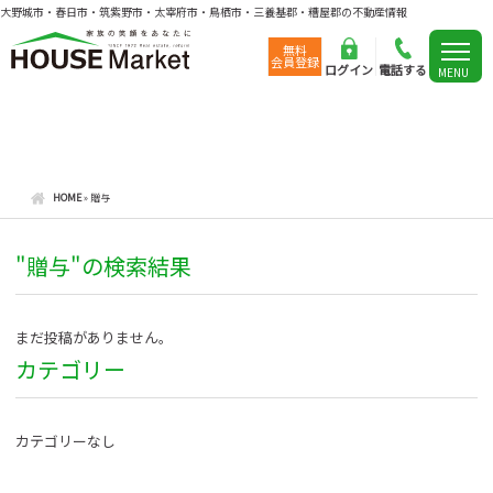
大野城市・春日市・筑紫野市・太宰府市・鳥栖市・三養基郡・糟屋郡の不動産情報
無料
会員登録
ログイン
電話する
MENU
HOME
»
贈与
"贈与"の検索結果
まだ投稿がありません。
カテゴリー
カテゴリーなし